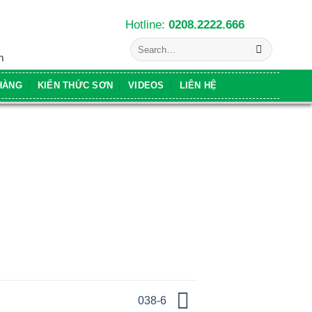
Hotline:
0208.2222.666
Search
for:
m
HÀNG
KIẾN THỨC SƠN
VIDEOS
LIÊN HỆ
038-6