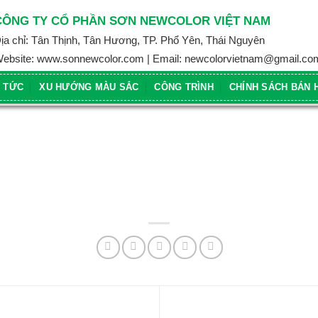
CÔNG TY CỔ PHẦN SƠN NEWCOLOR VIỆT NAM
ịa chỉ: Tân Thịnh, Tân Hương, TP. Phổ Yên, Thái Nguyên
ebsite: www.sonnewcolor.com | Email: newcolorvietnam@gmail.co
N TỨC
XU HƯỚNG MÀU SẮC
CÔNG TRÌNH
CHÍNH SÁCH BÁN 