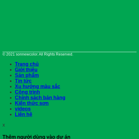
© 2021 sonnewcolor. All Rights Reserved.
Trang chủ
Giới thiệu
Sản phẩm
Tin tức
Xu hướng màu sắc
Công trình
Chính sách bán hàng
Kiến thức sơn
videos
Liên hệ
x
Thêm người dùng vào dự án