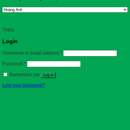
Thêm
Login
Username or email address
*
Password
*
Remember me
Log in
Lost your password?