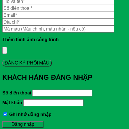
Thêm hình ảnh công trình
KHÁCH HÀNG ĐĂNG NHẬP
Số điện thoại
Mật khẩu
Ghi nhớ đăng nhập