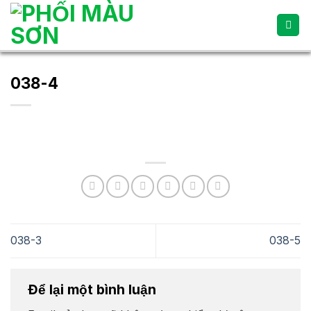
Skip
to
content
038-4
038-3
038-5
Để lại một bình luận