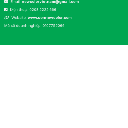
Email:
newcolorvietnam@gmail.com
Điện thoại:
0208.2222.666
Website:
www.sonnewcolor.com
Mã số doanh nghiệp: 0107752066