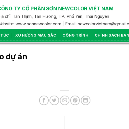
CÔNG TY CỔ PHẦN SƠN NEWCOLOR VIỆT NAM
ịa chỉ: Tân Thịnh, Tân Hương, TP. Phổ Yên, Thái Nguyên
ebsite: www.sonnewcolor.com | Email: newcolorvietnam@gmail.
 TỨC
XU HƯỚNG MÀU SẮC
CÔNG TRÌNH
CHÍNH SÁCH BÁ
o dự án