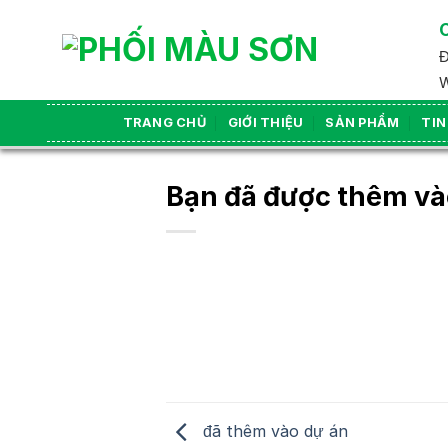
Skip
to
Đ
content
W
TRANG CHỦ
GIỚI THIỆU
SẢN PHẨM
TIN
Bạn đã được thêm và
đã thêm vào dự án