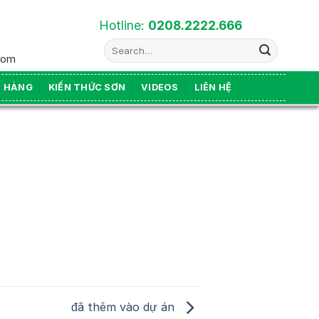
Hotline:
0208.2222.666
Search
com
for:
N HÀNG
KIẾN THỨC SƠN
VIDEOS
LIÊN HỆ
đã thêm vào dự án