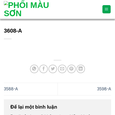
Skip
to
content
3608-A
3588-A
3598-A
Để lại một bình luận