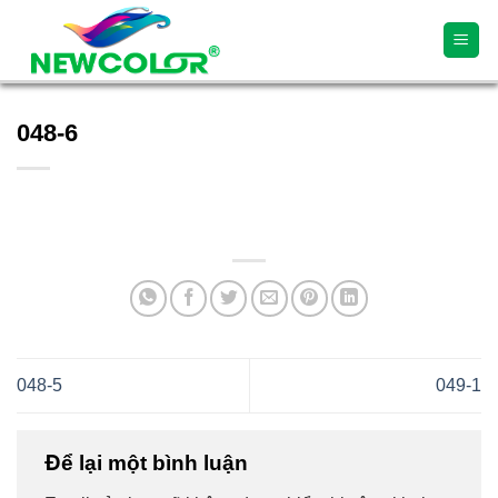
Skip
to
content
048-6
048-5
049-1
Để lại một bình luận