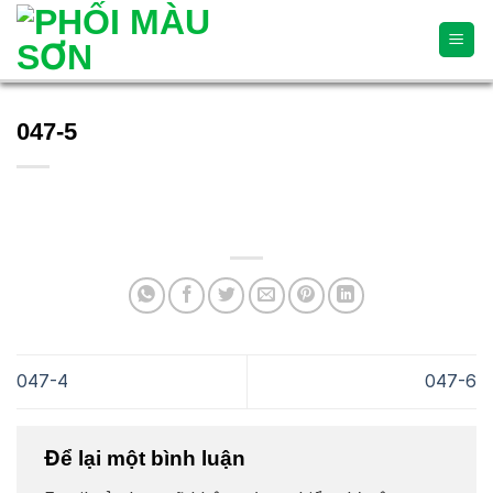
Skip
to
content
047-5
047-4
047-6
Để lại một bình luận