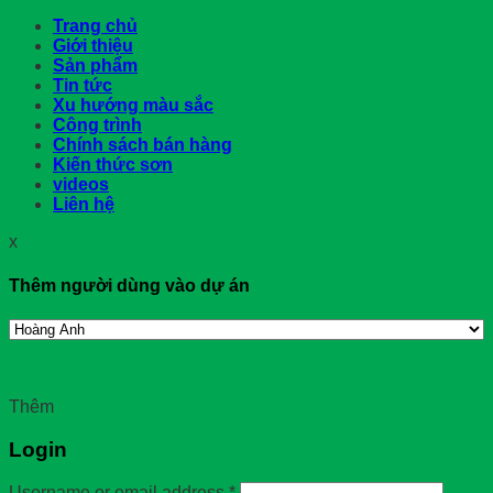
Trang chủ
Giới thiệu
Sản phẩm
Tin tức
Xu hướng màu sắc
Công trình
Chính sách bán hàng
Kiến thức sơn
videos
Liên hệ
x
Thêm người dùng vào dự án
Thêm
Login
Username or email address
*