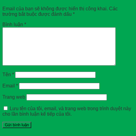
Email của bạn sẽ không được hiển thị công khai.
Các
trường bắt buộc được đánh dấu
*
Bình luận
*
Tên
*
Email
*
Trang web
Lưu tên của tôi, email, và trang web trong trình duyệt này
cho lần bình luận kế tiếp của tôi.