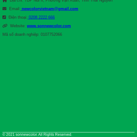
Địa chỉ: TDP Núi II, Phường Vạn Xuân, Tỉnh Thái Nguyên
Email:
newcolorvietnam@gmail.com
Điện thoại:
0208.2222.666
Website:
www.sonnewcolor.com
Mã số doanh nghiệp: 0107752066
© 2021 sonnewcolor. All Rights Reserved.