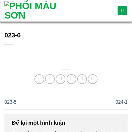
Skip
to
content
023-6
023-5
024-1
Để lại một bình luận