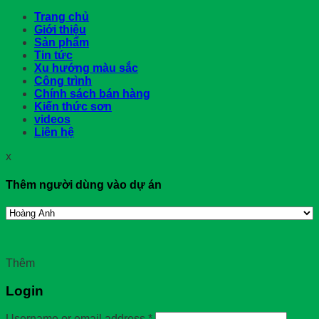
Trang chủ
Giới thiệu
Sản phẩm
Tin tức
Xu hướng màu sắc
Công trình
Chính sách bán hàng
Kiến thức sơn
videos
Liên hệ
x
Thêm người dùng vào dự án
Thêm
Login
Username or email address
*