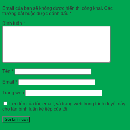
Email của bạn sẽ không được hiển thị công khai.
Các
trường bắt buộc được đánh dấu
*
Bình luận
*
Tên
*
Email
*
Trang web
Lưu tên của tôi, email, và trang web trong trình duyệt này
cho lần bình luận kế tiếp của tôi.