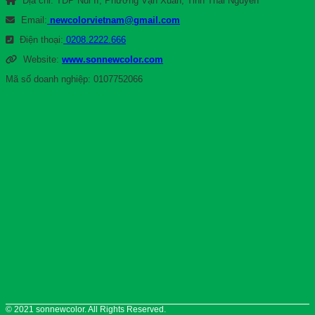
Địa chỉ: TDP Núi II, Phường Vạn Xuân, Tỉnh Thái Nguyên
Email:
newcolorvietnam@gmail.com
Điện thoại:
0208.2222.666
Website:
www.sonnewcolor.com
Mã số doanh nghiệp: 0107752066
© 2021 sonnewcolor. All Rights Reserved.