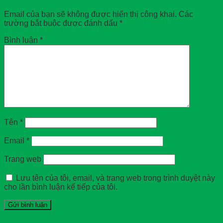
Email của bạn sẽ không được hiển thị công khai.
Các
trường bắt buộc được đánh dấu
*
Bình luận
*
Tên
*
Email
*
Trang web
Lưu tên của tôi, email, và trang web trong trình duyệt này
cho lần bình luận kế tiếp của tôi.