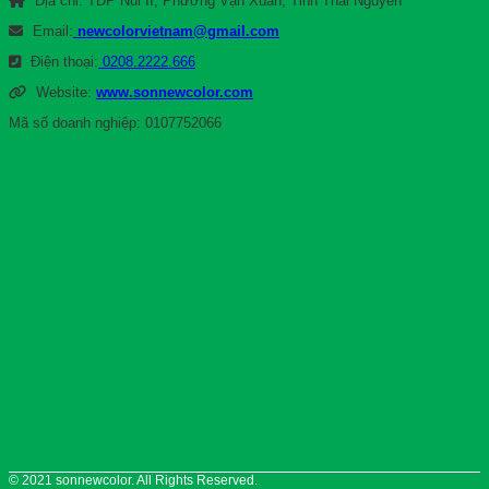
Địa chỉ: TDP Núi II, Phường Vạn Xuân, Tỉnh Thái Nguyên
Email:
newcolorvietnam@gmail.com
Điện thoại:
0208.2222.666
Website:
www.sonnewcolor.com
Mã số doanh nghiệp: 0107752066
© 2021 sonnewcolor. All Rights Reserved.