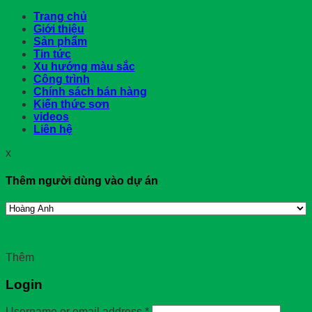
Trang chủ
Giới thiệu
Sản phẩm
Tin tức
Xu hướng màu sắc
Công trình
Chính sách bán hàng
Kiến thức sơn
videos
Liên hệ
x
Thêm người dùng vào dự án
Thêm
Login
Username or email address
*