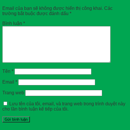
Email của bạn sẽ không được hiển thị công khai.
Các
trường bắt buộc được đánh dấu
*
Bình luận
*
Tên
*
Email
*
Trang web
Lưu tên của tôi, email, và trang web trong trình duyệt này
cho lần bình luận kế tiếp của tôi.