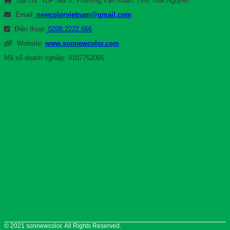
Địa chỉ: TDP Núi II, Phường Vạn Xuân, Tỉnh Thái Nguyên
Email:
newcolorvietnam@gmail.com
Điện thoại:
0208.2222.666
Website:
www.sonnewcolor.com
Mã số doanh nghiệp: 0107752066
© 2021 sonnewcolor. All Rights Reserved.