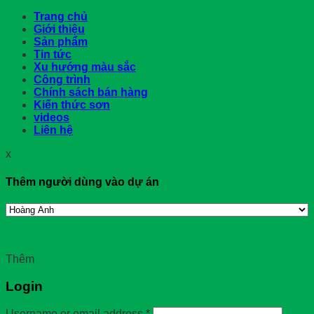
Trang chủ
Giới thiệu
Sản phẩm
Tin tức
Xu hướng màu sắc
Công trình
Chính sách bán hàng
Kiến thức sơn
videos
Liên hệ
x
Thêm người dùng vào dự án
Thêm
Login
Username or email address
*