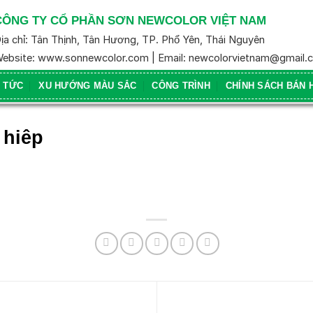
CÔNG TY CỔ PHẦN SƠN NEWCOLOR VIỆT NAM
ịa chỉ: Tân Thịnh, Tân Hương, TP. Phổ Yên, Thái Nguyên
ebsite: www.sonnewcolor.com | Email: newcolorvietnam@gmail.
N TỨC
XU HƯỚNG MÀU SẮC
CÔNG TRÌNH
CHÍNH SÁCH BÁN 
 hiêp