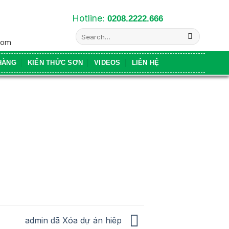
Hotline:
0208.2222.666
Search
com
for:
HÀNG
KIẾN THỨC SƠN
VIDEOS
LIÊN HỆ
admin đã Xóa dự án hiêp