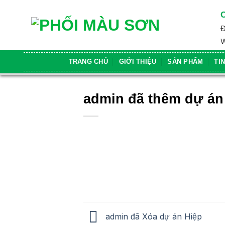
Skip
to
Đ
content
W
TRANG CHỦ
GIỚI THIỆU
SẢN PHẨM
TI
admin đã thêm dự án
admin đã Xóa dự án Hiệp