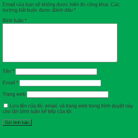
Email của bạn sẽ không được hiển thị công khai.
Các
trường bắt buộc được đánh dấu
*
Bình luận
*
Tên
*
Email
*
Trang web
Lưu tên của tôi, email, và trang web trong trình duyệt này
cho lần bình luận kế tiếp của tôi.