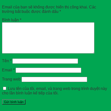
Email của bạn sẽ không được hiển thị công khai.
Các
trường bắt buộc được đánh dấu
*
Bình luận
*
Tên
*
Email
*
Trang web
Lưu tên của tôi, email, và trang web trong trình duyệt này
cho lần bình luận kế tiếp của tôi.