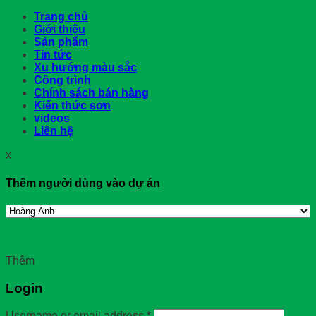
Trang chủ
Giới thiệu
Sản phẩm
Tin tức
Xu hướng màu sắc
Công trình
Chính sách bán hàng
Kiến thức sơn
videos
Liên hệ
x
Thêm người dùng vào dự án
Thêm
Login
Username or email address
*