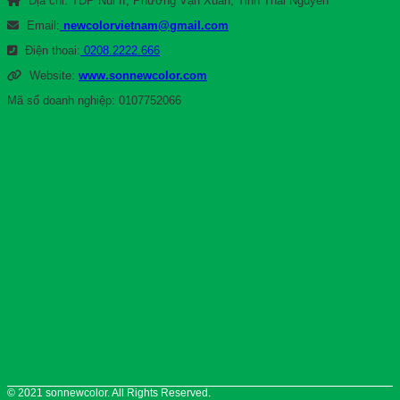
Địa chỉ: TDP Núi II, Phường Vạn Xuân, Tỉnh Thái Nguyên
Email:
newcolorvietnam@gmail.com
Điện thoại:
0208.2222.666
Website:
www.sonnewcolor.com
Mã số doanh nghiệp: 0107752066
© 2021 sonnewcolor. All Rights Reserved.