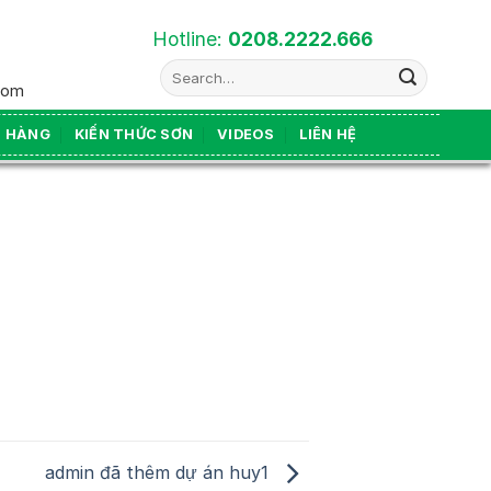
Hotline:
0208.2222.666
Search
com
for:
N HÀNG
KIẾN THỨC SƠN
VIDEOS
LIÊN HỆ
admin đã thêm dự án huy1