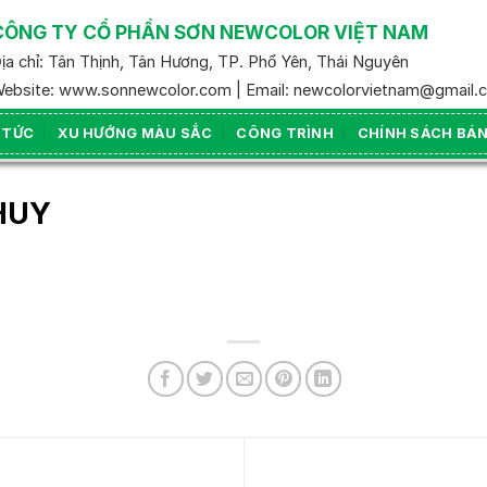
CÔNG TY CỔ PHẦN SƠN NEWCOLOR VIỆT NAM
ịa chỉ: Tân Thịnh, Tân Hương, TP. Phổ Yên, Thái Nguyên
ebsite: www.sonnewcolor.com | Email: newcolorvietnam@gmail.
 TỨC
XU HƯỚNG MÀU SẮC
CÔNG TRÌNH
CHÍNH SÁCH BÁ
 HUY