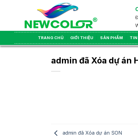
Skip
to
Đ
content
W
TRANG CHỦ
GIỚI THIỆU
SẢN PHẨM
TIN
admin đã Xóa dự án
admin đã Xóa dự án SON